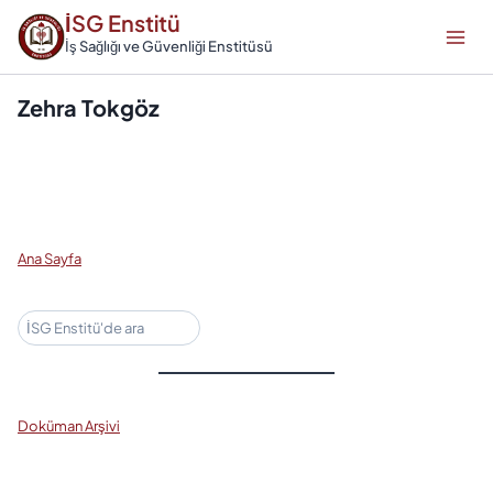
Skip
İSG Enstitü
to
İş Sağlığı ve Güvenliği Enstitüsü
content
Zehra Tokgöz
Ana Sayfa
Ara
Doküman Arşivi