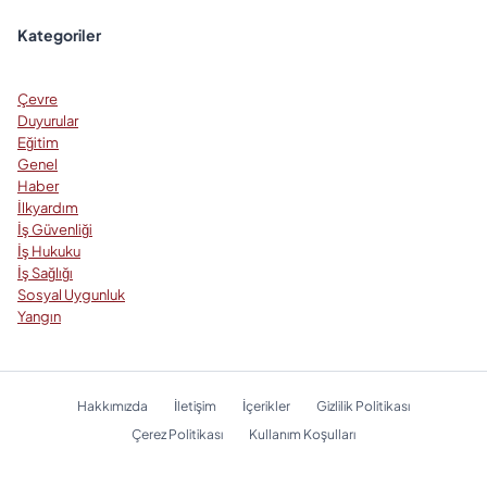
Kategoriler
Çevre
Duyurular
Eğitim
Genel
Haber
İlkyardım
İş Güvenliği
İş Hukuku
İş Sağlığı
Sosyal Uygunluk
Yangın
Hakkımızda
İletişim
İçerikler
Gizlilik Politikası
Çerez Politikası
Kullanım Koşulları