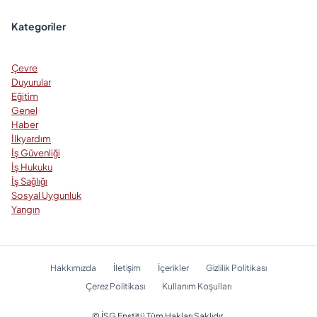
Kategoriler
Çevre
Duyurular
Eğitim
Genel
Haber
İlkyardım
İş Güvenliği
İş Hukuku
İş Sağlığı
Sosyal Uygunluk
Yangın
Hakkımızda
İletişim
İçerikler
Gizlilik Politikası
Çerez Politikası
Kullanım Koşulları
© İSG Enstitü Tüm Hakları Saklıdır.