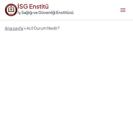
Skip
İSG Enstitü
to
İş Sağlığı ve Güvenliği Enstitüsü
content
Ana sayfa
»
Acil Durum Nedir?