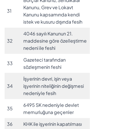
Borçlar Kanunu, Sendikalar
Kanunu, Grev ve Lokavt
31
Kanunu kapsamında kendi
istek ve kusuru dışında fesih
4046 sayılı Kanunun 21.
32
maddesine göre özelleştirme
nedeni ile feshi
Gazeteci tarafından
33
sözleşmenin feshi
İşyerinin devri, işin veya
34
işyerinin niteliğinin değişmesi
nedeniyle fesih
6495 SK nedeniyle devlet
35
memurluğuna geçenler
36
KHK ile işyerinin kapatılması