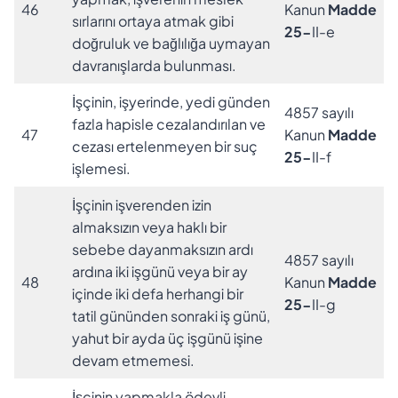
46
Kanun
Madde
sırlarını ortaya atmak gibi
25-
II-e
doğruluk ve bağlılığa uymayan
davranışlarda bulunması.
İşçinin, işyerinde, yedi günden
4857 sayılı
fazla hapisle cezalandırılan ve
47
Kanun
Madde
cezası ertelenmeyen bir suç
25-
II-f
işlemesi.
İşçinin işverenden izin
almaksızın veya haklı bir
sebebe dayanmaksızın ardı
4857 sayılı
ardına iki işgünü veya bir ay
48
Kanun
Madde
içinde iki defa herhangi bir
25-
II-g
tatil gününden sonraki iş günü,
yahut bir ayda üç işgünü işine
devam etmemesi.
İşçinin yapmakla ödevli