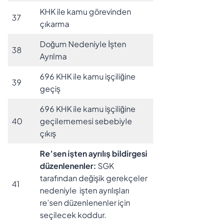
KHK ile kamu görevinden
37
çıkarma
Doğum Nedeniyle İşten
38
Ayrılma
696 KHK ile kamu işçiliğine
39
geçiş
696 KHK ile kamu işçiliğine
40
geçilememesi sebebiyle
çıkış
Re’sen işten ayrılış bildirgesi
düzenlenenler:
SGK
tarafından değişik gerekçeler
41
nedeniyle işten ayrılışları
re’sen düzenlenenler için
seçilecek koddur.