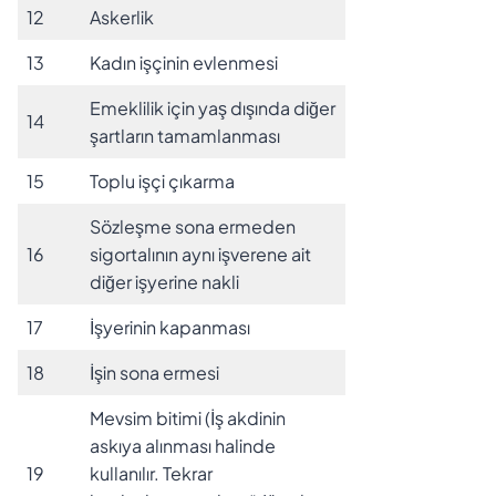
12
Askerlik
13
Kadın işçinin evlenmesi
Emeklilik için yaş dışında diğer
14
şartların tamamlanması
15
Toplu işçi çıkarma
Sözleşme sona ermeden
16
sigortalının aynı işverene ait
diğer işyerine nakli
17
İşyerinin kapanması
18
İşin sona ermesi
Mevsim bitimi (İş akdinin
askıya alınması halinde
19
kullanılır. Tekrar