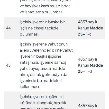
ve haysiyet kırıcı asılsız ihbar
ve isnadlarda bulunması.
İşçinin işverenin başka bir
4857 sayılı
44
işçisine cinsel tacizde
Kanun
Madde
bulunması.
25-
II-c
İşçinin işverene yahut onun
ailesi üyelerinden birine yahut
işverenin başka işçisine
4857 sayılı
sataşması, işyerine sarhoş
45
Kanun
Madde
yahut uyuşturucu madde
25-
II-d
almış olarak gelmesi ya da
işyerinde bu maddeleri
kullanması.
İşçinin, işverenin güvenini
kötüye kullanmak, hırsızlık
4857 sayılı
yapmak, işverenin meslek