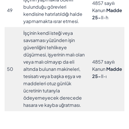
4857 sayılı
bulunduğu görevleri
49
Kanun
Madde
kendisine hatırlatıldığı halde
25-
II-h
yapmamakta ısrar etmesi.
İşçinin kendi isteği veya
savsaması yüzünden işin
güvenliğini tehlikeye
düşürmesi, işyerinin malı olan
veya malı olmayıp da eli
4857 sayılı
50
altında bulunan makineleri,
Kanun
Madde
tesisatı veya başka eşya ve
25-
II-ı
maddeleri otuz günlük
ücretinin tutarıyla
ödeyemeyecek derecede
hasara ve kayba uğratması.