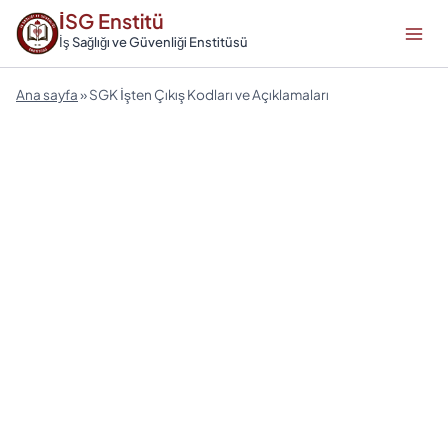
Skip
İSG Enstitü
to
İş Sağlığı ve Güvenliği Enstitüsü
content
Ana sayfa
»
SGK İşten Çıkış Kodları ve Açıklamaları