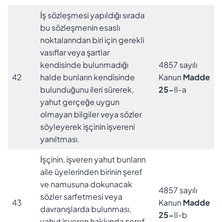
İş sözleşmesi yapıldığı sırada
bu sözleşmenin esaslı
noktalarından biri için gerekli
vasıflar veya şartlar
kendisinde bulunmadığı
4857 sayılı
42
halde bunların kendisinde
Kanun
Madde
bulunduğunu ileri sürerek,
25-
II-a
yahut gerçeğe uygun
olmayan bilgiler veya sözler
söyleyerek işçinin işvereni
yanıltması.
İşçinin, işveren yahut bunların
aile üyelerinden birinin şeref
ve namusuna dokunacak
4857 sayılı
sözler sarfetmesi veya
43
Kanun
Madde
davranışlarda bulunması,
25-
II-b
yahut işveren hakkında şeref