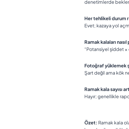
denetimlerde beklen
Her tehlikeli durum r
Evet; kazaya yol açm
Ramak kalaları nasıl
“Potansiyel şiddet × o
Fotoğraf yüklemek ş
Şart değil ama kök ned
Ramak kala sayısı ar
Hayır; genellikle rap
Özet:
Ramak kala olay