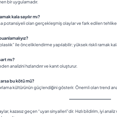
en bir uygulamadır.
amak kala sayılır mı?
a potansiyeli olan gerçekleşmiş olaylar ve fark edilen tehlik
 puanlamalıyız?
lasılık” ile önceliklendirme yapılabilir; yüksek riskli ramak ka
art mı?
en analizini hızlandırır ve kanıt oluşturur.
tarsa bu kötü mü?
orlama kültürünün güçlendiğini gösterir. Önemli olan trend ana
lar, kazasız geçen “uyarı sinyalleri”dir. Hızlı bildirim, iyi ana