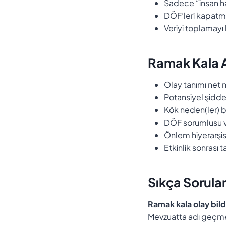
Sadece “insan h
DÖF’leri kapat
Veriyi toplamayı
Ramak Kala An
Olay tanımı net 
Potansiyel şiddet
Kök neden(ler) b
DÖF sorumlusu ve
Önlem hiyerarşis
Etkinlik sonrası t
Sıkça Sorula
Ramak kala olay bild
Mevzuatta adı geçmese