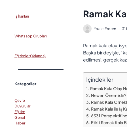
Ramak Kal
İş İlanları
Yazar:
Erdem
31
Whatsapp Grupları
Ramak kala olay, işye
Başka bir deyişle, “k
Eğitimler (Yakında)
edilmesi, gerçek kaza
İçindekiler
Kategoriler
Ramak Kala Olay N
Neden Önemlidir?
Çevre
Ramak Kala Örnekl
Duyurular
Ramak Kala ile İş K
Eğitim
6331 Perspektifin
Genel
Etkili Ramak Kala B
Haber