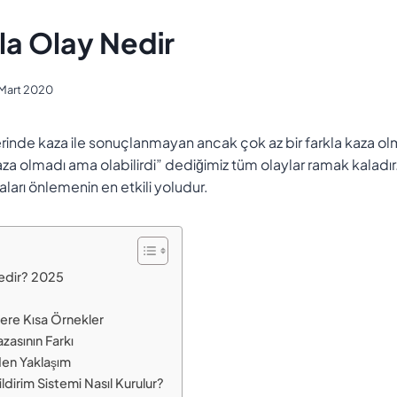
a Olay Nedir
 Mart 2020
rinde kaza ile sonuçlanmayan ancak çok az bir farkla kaza olm
aza olmadı ama olabilirdi” dediğimiz tüm olaylar ramak kaladır. 
ları önlemenin en etkili yoludur.
edir? 2025
ere Kısa Örnekler
azasının Farkı
den Yaklaşım
ildirim Sistemi Nasıl Kurulur?