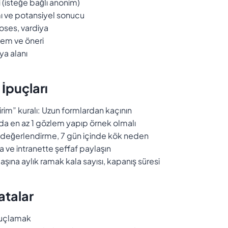
şi (isteğe bağlı anonim)
mı ve potansiyel sonucu
roses, vardiya
lem ve öneri
ya alanı
İpuçları
dirim” kuralı: Uzun formlardan kaçının
ada en az 1 gözlem yapıp örnek olmalı
zlı değerlendirme, 7 gün içinde kök neden
 ve intranette şeffaf paylaşın
 başına aylık ramak kala sayısı, kapanış süresi
atalar
suçlamak