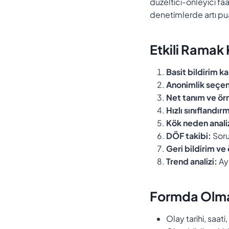
düzeltici-önleyici f
denetimlerde artı pu
Etkili Ramak 
Basit bildirim ka
Anonimlik seçen
Net tanım ve ör
Hızlı sınıflandır
Kök neden analiz
DÖF takibi:
Soru
Geri bildirim ve
Trend analizi:
Ayl
Formda Olma
Olay tarihi, saati,