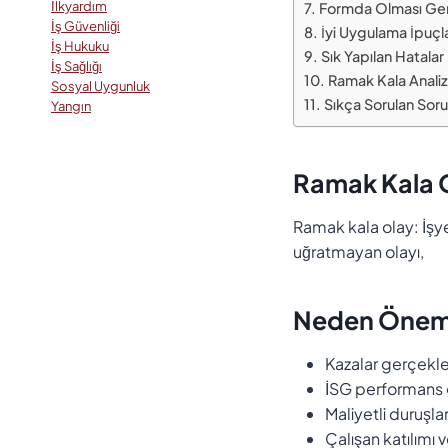
İlkyardım
Formda Olması Ger
İş Güvenliği
İyi Uygulama İpuçla
İş Hukuku
Sık Yapılan Hatalar
İş Sağlığı
Ramak Kala Analizi
Sosyal Uygunluk
Sıkça Sorulan Soru
Yangın
Ramak Kala 
Ramak kala olay: İşye
uğratmayan olayı,
Neden Öneml
Kazalar gerçekl
İSG performans g
Maliyetli duruşlar
Çalışan katılımı v