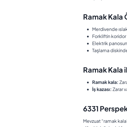
Ramak Kala Ö
Merdivende ısl
Forkliftin korid
Elektrik panosu
Taşlama diskinde
Ramak Kala il
Ramak kala:
Zar
İş kazası:
Zarar v
6331 Perspek
Mevzuat “ramak kala”y