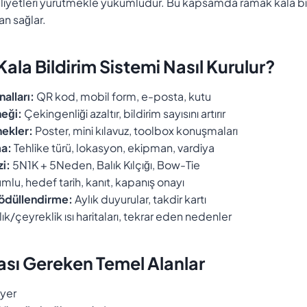
aaliyetleri yürütmekle yükümlüdür. Bu kapsamda ramak kala bi
an sağlar.
Kala Bildirim Sistemi Nasıl Kurulur?
nalları:
QR kod, mobil form, e-posta, kutu
eği:
Çekingenliği azaltır, bildirim sayısını artırır
nekler:
Poster, mini kılavuz, toolbox konuşmaları
ma:
Tehlike türü, lokasyon, ekipman, vardiya
i:
5N1K + 5Neden, Balık Kılçığı, Bow-Tie
mlu, hedef tarih, kanıt, kapanış onayı
 ödüllendirme:
Aylık duyurular, takdir kartı
ık/çeyreklik ısı haritaları, tekrar eden nedenler
sı Gereken Temel Alanlar
 yer