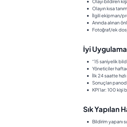
Olayı bildiren ki
Olayın kısa tanı
İlgili ekipman/p
Anında alınan ön
Fotoğraf/ek dos
İyi Uygulama 
“15 saniyelik bil
Yöneticiler haft
İlk 24 saatte hı
Sonuçları panoda
KPI’lar: 100 kişi
Sık Yapılan H
Bildirim yapanı 