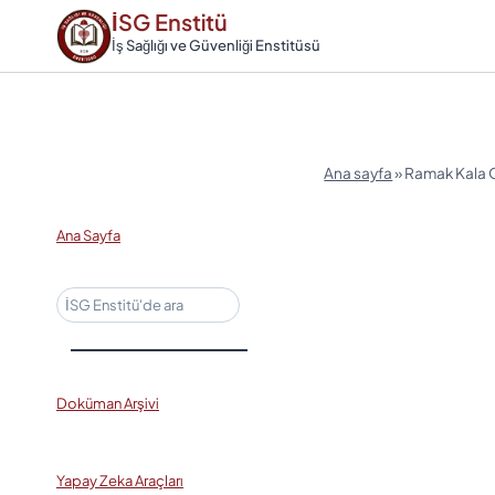
Skip
İSG Enstitü
to
İş Sağlığı ve Güvenliği Enstitüsü
content
Ana sayfa
»
Ramak Kala 
Ana Sayfa
Ara
Doküman Arşivi
Yapay Zeka Araçları