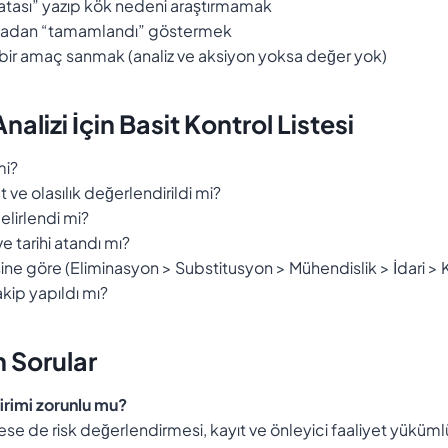
atası” yazıp kök nedeni araştırmamak
madan “tamamlandı” göstermek
 bir amaç sanmak (analiz ve aksiyon yoksa değer yok)
alizi İçin Basit Kontrol Listesi
mi?
 ve olasılık değerlendirildi mi?
elirlendi mi?
 tarihi atandı mı?
ine göre (Eliminasyon > Substitusyon > Mühendislik > İdari >
akip yapıldı mı?
n Sorular
irimi zorunlu mu?
 de risk değerlendirmesi, kayıt ve önleyici faaliyet yükümlü