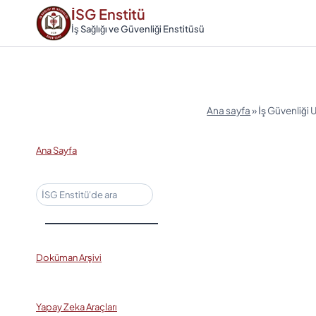
Skip
İSG Enstitü
to
İş Sağlığı ve Güvenliği Enstitüsü
content
Ana sayfa
»
İş Güvenliği 
Ana Sayfa
Ara
Doküman Arşivi
Yapay Zeka Araçları