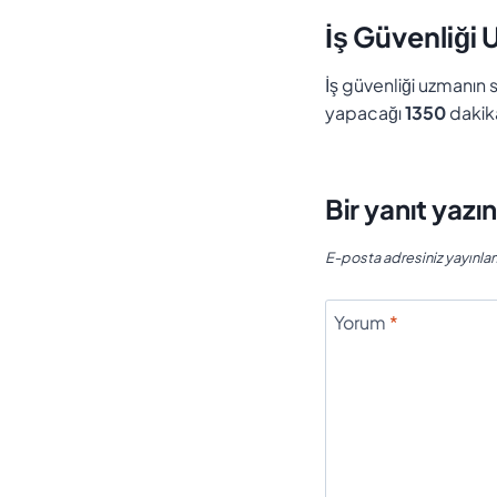
İş Güvenliği 
İş güvenliği uzmanın s
yapacağı
1350
dakika
Bir yanıt yazı
E-posta adresiniz yayınl
Yorum
*