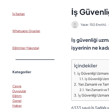
İş Güvenli
İş İlanları
Yazar:
İSG Enstitü
Whatsapp Grupları
İş güvenliği uzma
işyerinin ne kad
Eğitimler (Yakında)
İçindekiler
Kategoriler
İş Güvenliği Uzmanı
İş Güvenliği Uzm
Yarı Zamanlı ve Ta
Çevre
Yarı Zamanlı ve
Duyurular
İş Güvenliği Uzmanı
Eğitim
Genel
Haber
6333 sayılı İş Sağlığı