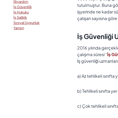
İlkyardım
tutulmuştur. Buna gö
İş Güvenliği
işyerinde ne kadar sür
İş Hukuku
İş Sağlığı
çalışan sayısına göre
Sosyal Uygunluk
Yangın
İş Güvenliği
2016 yılında gerçekle
çalışma süresi “
İş Gü
İş güvenliği uzmanları
a) Az tehlikeli sınıft
b) Tehlikeli sınıfta y
c) Çok tehlikeli sınıf