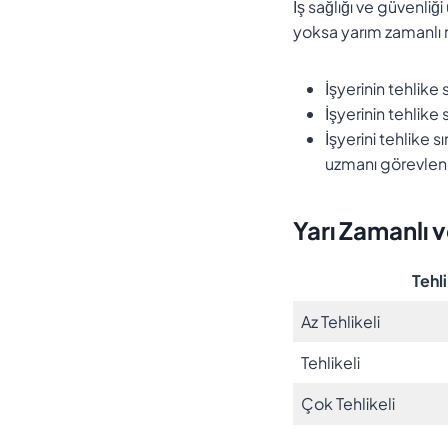
İş sağlığı ve güvenli
yoksa yarım zamanlı m
İşyerinin tehlike
İşyerinin tehlike
İşyerini tehlike s
uzmanı görevlend
Yarı Zamanlı 
Tehli
Az Tehlikeli
Tehlikeli
Çok Tehlikeli